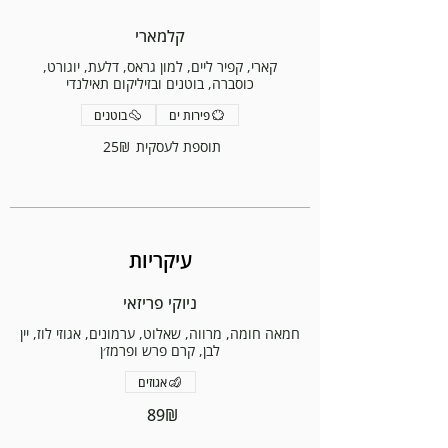
קלמארי
קארי, קפיר ליים, למון גראס, דלעת, יוגורט,
כוסברה, בוטנים ובזיליקום תאילנדי
פירות ים
בוטנים
תוספת לעסקית
‏25 ‏₪
עיקריות
ניוקי פריזאי
חמאה חומה, מרווה, שאלוט, ערמונים, אגוזי לוז, יין
לבן, קרם פרש ופרמז׳ן
אגוזים
‏89 ‏₪