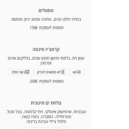
פסטלים
במילוי חלקי פנים, טחינה וסחוג ירוק מותסס
תוספת לעסקית
‏15 ‏₪
קרפצ'יו סינטה
שמן זית, בלסמי מיושן חמש שנים, בזיליקום אדום
ופרמז׳ן
נא
לא מתאים להריון
בשר וחלב
תוספת לעסקית
‏20 ‏₪
צלחת ים תיכונית
עגבניות, ארטישוק איטלקי, זיתי קלמטה, בצל סגול,
פלפל צ'ילי וגבינת ברינזה