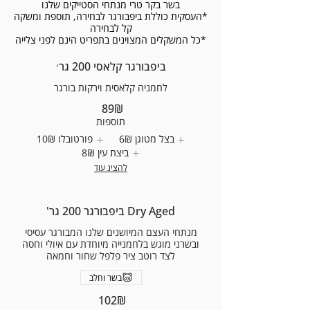
*העסקית כוללת ביפבורגר לבחירה, תוספת ומשקה
*כל המשקלים המצוינים בתפריט הינם לפני צלייה
ביפבורגר קלאסי 200 גר׳
לחמניה קלאסית וירקות בורגר
‏89 ‏₪
תוספות
בצל מטוגן
‏6 ‏₪
פורטובלו
‏10 ‏₪
ביצת עין
‏8 ‏₪
להציג עוד
Dry Aged ביפבורגר 200 גר'
מנתחי העצם המיושנים שלנו המבורגר עסיסי
ובשרני מוגש בלחמנייה מיוחדת עם איולי וחסה
לצד רוטב ציר פלפל שחור וחמאה
בשר וחלב
‏102 ‏₪