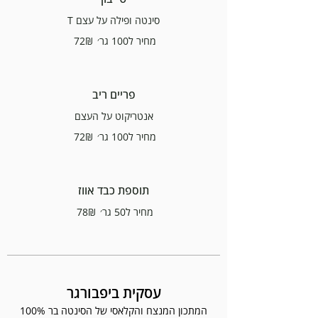
סינטה ופילה על עצם T
מחיר ל100 גר׳
‏72 ‏₪
פריים ריב
אנטריקוט על העצם
מחיר ל100 גר׳
‏72 ‏₪
תוספת כבד אווז
מחיר ל50 גר׳
‏78 ‏₪
עסקית ביפבורגר
המתכון המנצח והקלאסי של הסינטה בר 100%