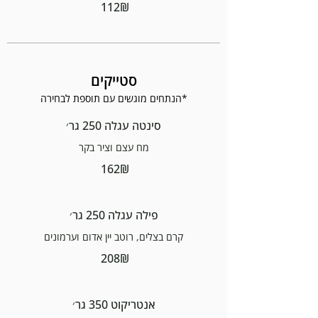
‏112 ‏₪
סטייקים
*הנתחים מוגשים עם תוספת לבחירה
סינטה עגלה 250 גר׳
מח עצם וציר בקר
‏162 ‏₪
פילה עגלה 250 גר׳
קרם בצלים, רוטב יין אדום וערמונים
‏208 ‏₪
אנטריקוט 350 גר׳