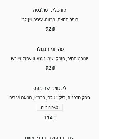
טורטליני פולנטה
רוטב חמאה, מרווה, עירית ויין לבן
‏92 ‏₪
סהרוני מנגולד
יוגורט חמים, סומק, שמן נענע וטאסוס מיובש
‏92 ‏₪
לינגוויני שרימפס
ביסק סרטנים, בייקון טלה, פרמז׳ן, חמאה ועירית
פירות ים
‏114 ‏₪
פרגית בעשבי תבלין ושום