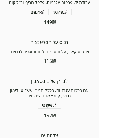
עבודת יד, פרפום עגבניות, פלפל חריף ובזיליקום
פיקנטי
אגוזים
‏149 ‏₪
דניס על הפלאנצ׳ה
ויניגרט קארי, עלים טריים, ליים ותוספת לבחירה
‏115 ‏₪
לברק שלם בטאבון
עם פרפום עגבניות, פלפל חריף, שאלוט, לימון
כבוש, קונפי שום ושמן זית
פיקנטי
‏152 ‏₪
צלחת ים