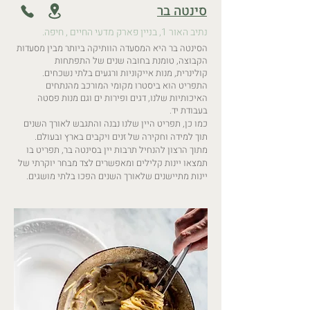
סינטה בר
נתיב האור 1, בניין פארק מדעי החיים , חיפה.
הסינטה בר היא המסעדה ה
וותיקה ביותר מבין מסעדות
הקבוצה, טומנת בחובה שנים של התפתחות
קולינרית,
מנות אייקוניות ורגעים בלתי נשכחים.
התפריט הוא ביסטרו מקומי המורכב מהנתחים
האיכותיות שלנו, דגים ופירות ים וגם מנות פסטה
בעבודת יד.
כמו כן, תפריט היין שלנו נבנה והתגבש לאורך השנים
תוך למידה וחקירה של זנים ויקבים בארץ ובעולם.
מתוך הרצון להנחיל תרבות יין בסינטה בר, תפריט בו
תמצאו יינות קלילים ומאפשרים לצד מבחר יוקרתי של
יינות מתיישנים שלאורך השנים הפכו בלתי מושגים.