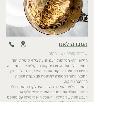
ממבו מילאנו
שדרות מוריה 127, חיפה
מילאנו היא מטרופולין עם תנועה בלתי פוסקת, חוד
החנית של האופנה, ארכיטקטורה וקולינריה. הממבו זה
חופש התנועה והריקוד. אווירת הערב, בר גדול שפורץ
החוצה מתוך המסעדה למרפסת עם תקרת זכוכית
מרהיבה וירוקה.
הממבו מילאנו הוא בר קולינרי איטלקי הממוקם בלב
חיפה ומשלב את המטבח המסורתי איטלקי עם
העכשוויות של מילאנו. האוכל הוא איטלקי עם טוויסט
עכשווי, חומרי גלם איכותיים ופסטות בעבודת יד
המיוצרים במפעל הפסטה שלנו. העיצוב הוא פגישה
של מתכת, עץ, ירוק ובדים חמים שמייצרים יחד אווירה
חמה אבל נוצצת.