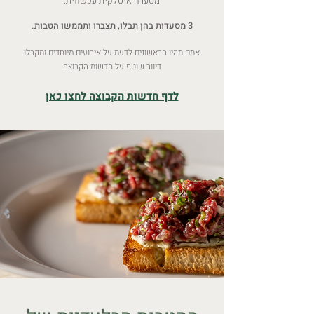
מסעדה איטלקית עכשווית.
3 מסע
דות בהן תבלו,
תצברו ותממשו הטבות.
אתם תהיו הראשונים לדעת על איר
ועים מיו
חדים ות
קבלו
דיוור שוטף על חדשות הקבוצה
לדף חד
שות ה
קבוצה לחצ
ו כאן